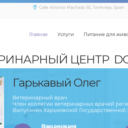
Calle Antonio Machado 65, Torrevieja, Spain
Главная
Услуги
Питание для жив
РИНАРНЫЙ ЦЕНТР D
Гарькавый Олег
Ветеринарный врач
Член коллегии ветеринарных врачей реги
Выпускник Харьковской Государственной
Вакцинация