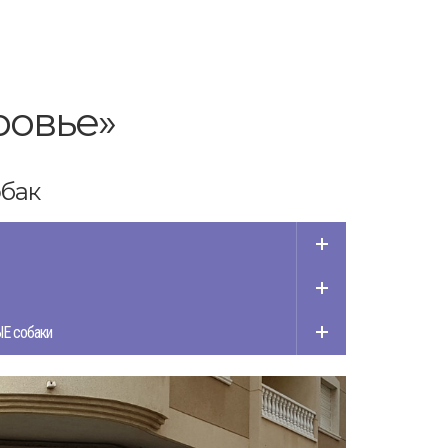
ровье»
обак
Е собаки