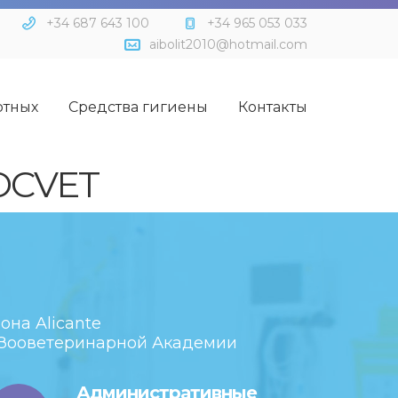
+34 687 643 100
+34 965 053 033
aibolit2010@hotmail.com
отных
Средства гигиены
Контакты
OCVET
она Alicante
 Зооветеринарной Академии
Административные