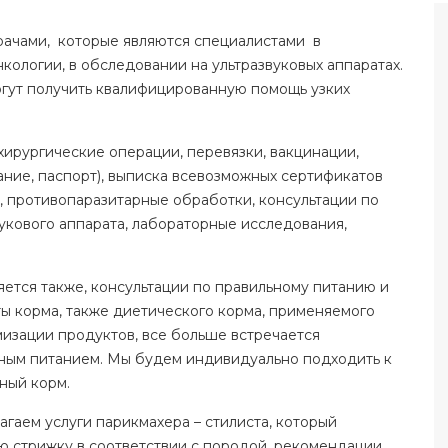
ачами, которые являются специалистами в
нкологии, в обследовании на ультразвуковых аппаратах.
огут получить квалифицированную помощь узких
рургические операции, перевязки, вакцинации,
ание, паспорт), выписка всевозможных сертификатов
, противопаразитарные обработки, консультации по
вукового аппарата, лабораторные исследования,
ется также, консультации по правильному питанию и
 корма, также диетического корма, применяемого
мизации продуктов, все больше встречается
ьным питанием. Мы будем индивидуально подходить к
ный корм.
агаем услуги парикмахера – стилиста, который
 стрижку в соответствии с породой, рекомендации