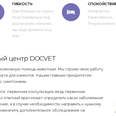
ГИБКОСТЬ
СПОКОЙСТВИ
Вам больше не нужно
Комфортно,
подстраиваться под
Качественно,
расписание клиники,
Результативно
мы подстроимся под
Вас!
ый центр DOCVET
 возможную помощь животным. Мы строим свою работу
форта для клиентов. Нашим главным приоритетом
 с симптомами.
ся первичная консультация, ведь первичная
ько опытный врач может определить какое заболевание
ение, а в случае необходимости, направить к нужному
 назначить дополнительное обследование на