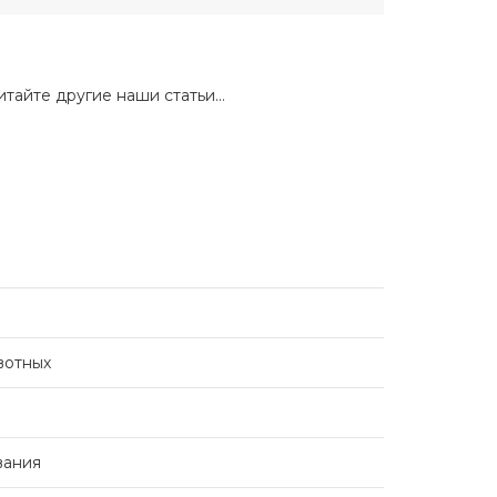
итайте другие наши статьи…
вотных
вания