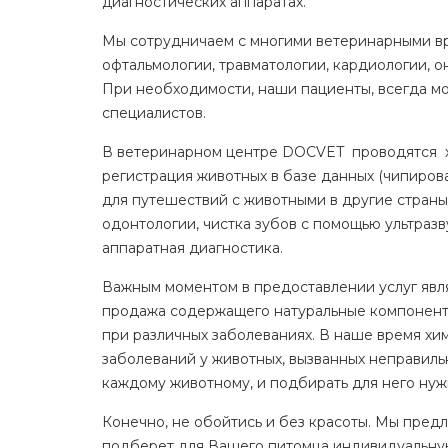
диагностических аппаратах.
Мы сотрудничаем с многими ветеринарными вр
офтальмологии, травматологии, кардиологии, о
При необходимости, наши пациенты, всегда м
специалистов.
В ветеринарном центре DOCVET проводятся хи
регистрация животных в базе данных (чипиров
для путешествий с животными в другие страны
одонтологии, чистка зубов с помощью ультраз
аппаратная диагностика.
Важным моментом в предоставлении услуг явля
продажа содержащего натуральные компоненты
при различных заболеваниях. В наше время хи
заболеваний у животных, вызванных неправил
каждому животному, и подбирать для него нуж
Конечно, не обойтись и без красоты. Мы предл
подберет для Вашего питомца индивидуальную