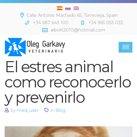
Calle Antonio Machado 65, Torrevieja, Spain
+34 687 643 100
+34 965 053 033
aibolit2010@hotmail.com
El estres animal
como reconocerlo
y prevenirlo
by
med_user
in
Blog